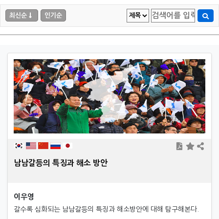
최신순
인기순
남남갈등의 특징과 해소 방안
이우영
갈수록 심화되는 남남갈등의 특징과 해소방안에 대해 탐구해본다.