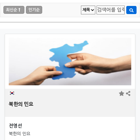
최신순
인기순
북한의 민요
전영선
북한의 민요